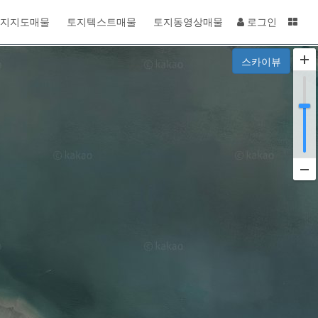
지지도매물
토지텍스트매물
토지동영상매물
로그인